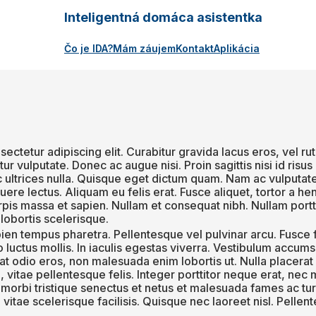
Inteligentná domáca asistentka
Čo je IDA?
Mám záujem
Kontakt
Aplikácia
ectetur adipiscing elit. Curabitur gravida lacus eros, vel ru
ur vulputate. Donec ac augue nisi. Proin sagittis nisi id risus
ac ultrices nulla. Quisque eget dictum quam. Nam ac vulputat
uere lectus. Aliquam eu felis erat. Fusce aliquet, tortor a he
urpis massa et sapien. Nullam et consequat nibh. Nullam port
 lobortis scelerisque.
ien tempus pharetra. Pellentesque vel pulvinar arcu. Fusce 
uctus mollis. In iaculis egestas viverra. Vestibulum accums
t odio eros, non malesuada enim lobortis ut. Nulla placerat 
eo, vitae pellentesque felis. Integer porttitor neque erat, ne
morbi tristique senectus et netus et malesuada fames ac tu
itae scelerisque facilisis. Quisque nec laoreet nisl. Pellente