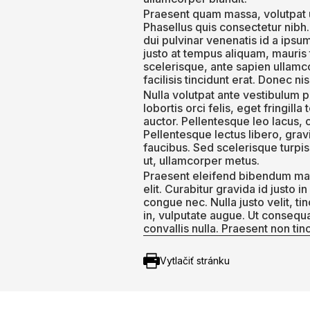
Praesent quam massa, volutpat ut
Phasellus quis consectetur nibh
dui pulvinar venenatis id a ipsu
justo at tempus aliquam, mauris t
scelerisque, ante sapien ullamc
facilisis tincidunt erat. Donec n
Nulla volutpat ante vestibulum pl
lobortis orci felis, eget fringil
auctor. Pellentesque leo lacus,
Pellentesque lectus libero, grav
faucibus. Sed scelerisque turpis
ut, ullamcorper metus.
Praesent eleifend bibendum mass
elit. Curabitur gravida id justo
congue nec. Nulla justo velit, ti
in, vulputate augue. Ut consequa
convallis nulla. Praesent non t
Vytlačiť stránku