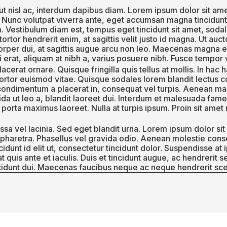
 nisl ac, interdum dapibus diam. Lorem ipsum dolor sit amet
. Nunc volutpat viverra ante, eget accumsan magna tincidunt
m. Vestibulum diam est, tempus eget tincidunt sit amet, sod
ortor hendrerit enim, at sagittis velit justo id magna. Ut auc
orper dui, at sagittis augue arcu non leo. Maecenas magna ex
isi erat, aliquam at nibh a, varius posuere nibh. Fusce tempor 
acerat ornare. Quisque fringilla quis tellus at mollis. In hac 
la tortor euismod vitae. Quisque sodales lorem blandit lectus 
 condimentum a placerat in, consequat vel turpis. Aenean 
ida ut leo a, blandit laoreet dui. Interdum et malesuada fame
 porta maximus laoreet. Nulla at turpis ipsum. Proin sit ame
a vel lacinia. Sed eget blandit urna. Lorem ipsum dolor sit
 in pharetra. Phasellus vel gravida odio. Aenean molestie con
ncidunt id elit ut, consectetur tincidunt dolor. Suspendisse at
t quis ante et iaculis. Duis et tincidunt augue, ac hendrerit 
incidunt dui. Maecenas faucibus neque ac neque hendrerit sce