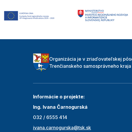
Organizácia je v zriaďovateľskej pôs
Trenčianskeho samosprávneho kraja
Informácie o projekte:
Ing. Ivana Čarnogurská
032 / 6555 414
ivana.carnogurska@tsk.sk