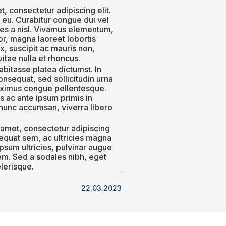
, consectetur adipiscing elit.
 eu. Curabitur congue dui vel
ales a nisl. Vivamus elementum,
tor, magna laoreet lobortis
, suscipit ac mauris non,
vitae nulla et rhoncus.
habitasse platea dictumst. In
consequat, sed sollicitudin urna
maximus congue pellentesque.
s ac ante ipsum primis in
t nunc accumsan, viverra libero
 amet, consectetur adipiscing
sequat sem, ac ultricies magna
 ipsum ultricies, pulvinar augue
sem. Sed a sodales nibh, eget
lerisque.
22.03.2023