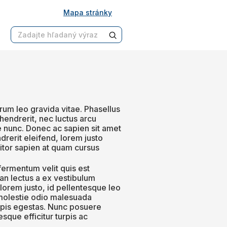
Mapa stránky
trum leo gravida vitae. Phasellus
 hendrerit, nec luctus arcu
e nunc. Donec ac sapien sit amet
ndrerit eleifend, lorem justo
titor sapien at quam cursus
fermentum velit quis est
an lectus a ex vestibulum
lorem justo, id pellentesque leo
c molestie odio malesuada
rpis egestas. Nunc posuere
sque efficitur turpis ac