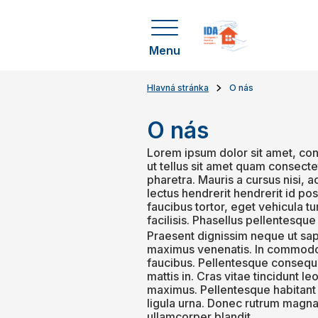
Menu
Hlavná stránka
O nás
O nás
Lorem ipsum dolor sit amet, cons
ut tellus sit amet quam consectet
pharetra. Mauris a cursus nisi, 
lectus hendrerit hendrerit id pos
faucibus tortor, eget vehicula t
facilisis. Phasellus pellentesque
Praesent dignissim neque ut sap
maximus venenatis. In commodo l
faucibus. Pellentesque consequa
mattis in. Cras vitae tincidunt l
maximus. Pellentesque habitant 
ligula urna. Donec rutrum magna v
ullamcorper blandit.